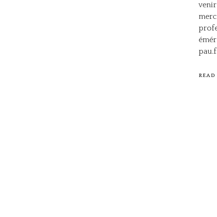
venir
mercr
profe
éméri
pau.
READ