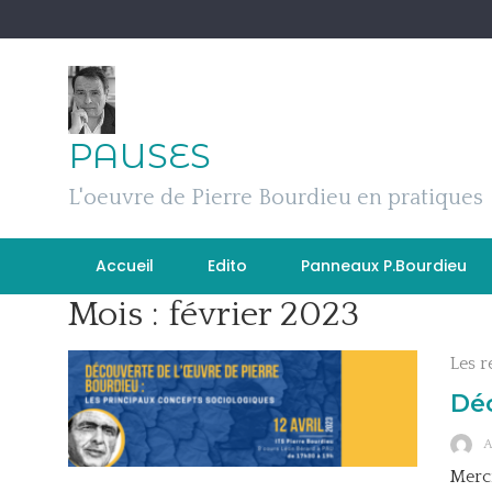
Skip
to
content
PAUSES
L'oeuvre de Pierre Bourdieu en pratiques
Accueil
Edito
Panneaux P.Bourdieu
Mois :
février 2023
Les r
Déc
Mercr