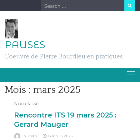
Skip
Search
to
for:
content
PAUSES
L'oeuvre de Pierre Bourdieu en pratiques
Mois :
mars 2025
Non classé
Rencontre ITS 19 mars 2025 :
Gerard Mauger
ADMIN
16 MARS 2025