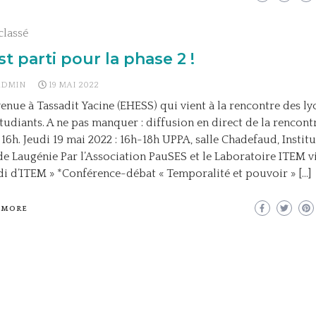
classé
st parti pour la phase 2 !
ADMIN
19 MAI 2022
enue à Tassadit Yacine (EHESS) qui vient à la rencontre des ly
tudiants. A ne pas manquer : diffusion en direct de la rencon
 16h. Jeudi 19 mai 2022 : 16h-18h UPPA, salle Chadefaud, Institu
e Laugénie Par l’Association PauSES et le Laboratoire ITEM vi
di d’ITEM » *Conférence-débat « Temporalité et pouvoir » […]
 MORE