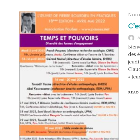
Non 
C’e
Bienv
des é
jeudi
Claud
« Jeu
READ