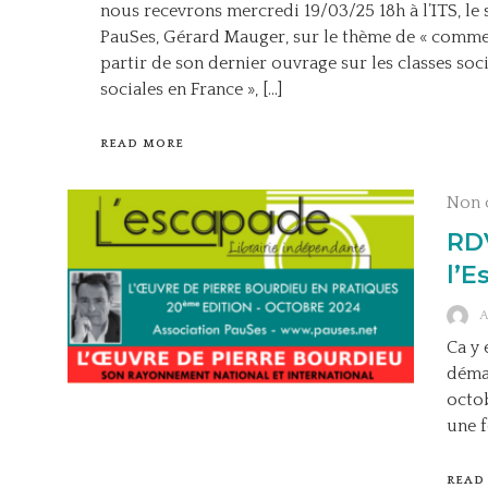
nous recevrons mercredi 19/03/25 18h à l’ITS, le
PauSes, Gérard Mauger, sur le thème de « comment
partir de son dernier ouvrage sur les classes socia
sociales en France », […]
READ MORE
Non 
RDV
l’E
Ca y 
démar
octob
une f
READ