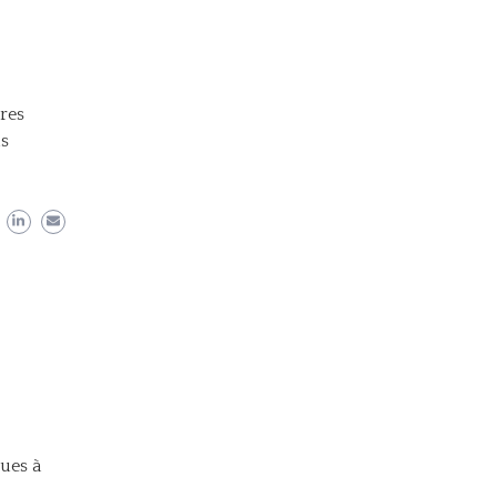
res
us
ques à