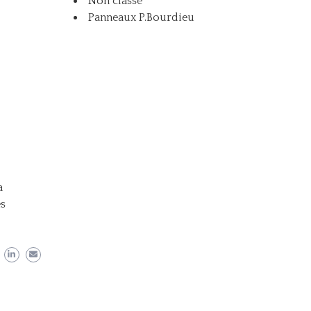
Non classé
Panneaux P.Bourdieu
a
es