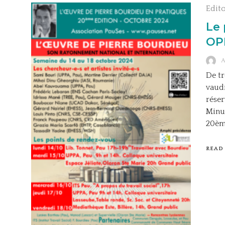
Edit
Le 
OP
De tr
vaudr
réser
Minui
20ème
READ