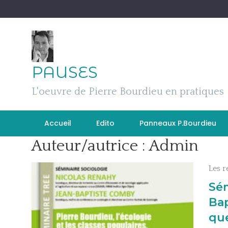
Skip
to
content
PAUSES
L'oeuvre de Pierre Bourdieu en pratiques
Accueil
Edito
Panneaux P.Bourdieu
Auteur/autrice :
Admin
Les r
Sém
Bap
que