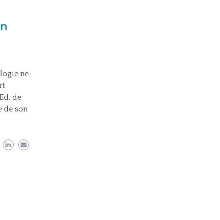
on
logie ne
rt
Ed. de
e de son