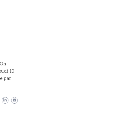
 On
eudi 10
te par