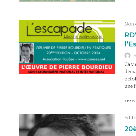
Non 
RDV
l’E
Ca y 
démar
octob
une f
READ
Edit
20è