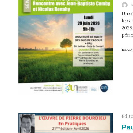
Un sé
le ca
2026.
pério
READ
Edit
Pau