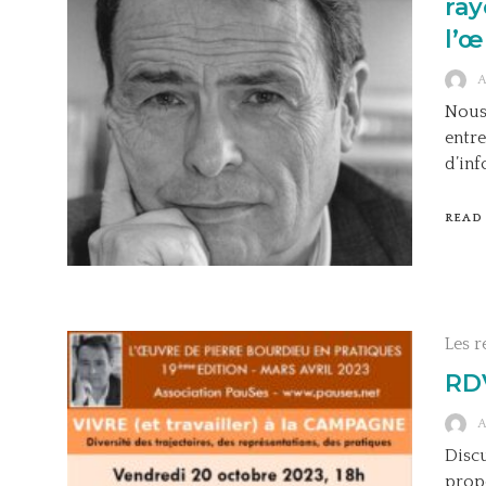
ray
l’œ
Nous 
entre
d’inf
READ
Les r
RDV
Discu
propo