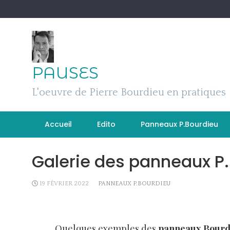
Skip
to
content
PAUSES
L'oeuvre de Pierre Bourdieu en pratiques
Accueil
Edito
Panneaux P.Bourdieu
Galerie des panneaux P
19 FÉVRIER 2022
PANNEAUX P.BOURDIEU
Quelques exemples des
panneaux Bourd