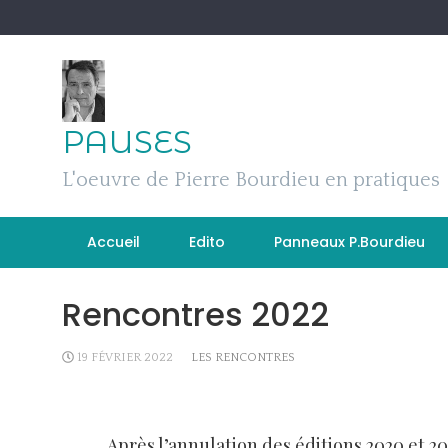
Skip
to
content
PAUSES
L'oeuvre de Pierre Bourdieu en pratiques
Accueil
Edito
Panneaux P.Bourdieu
Rencontres 2022
19 FÉVRIER 2022
LES RENCONTRES
Après l’annulation des éditions 2020 et